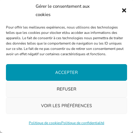
nombreux, une fois de plus, et tout de
Gérer le consentement aux
rose vêtus pour s’associer à la lutte contre
cookies
le cancer du sein. Un grand merci a été
Pour offrir les meilleures expériences, nous utilisons des technologies
adressé au comité (Patrick, Maryse, FX,
telles que les cookies pour stocker et/ou accéder aux informations des
appareils. Le fait de consentir à ces technologies nous permettra de traiter
Gérald, Amandine, Stéphane, Gilles et
des données telles que le comportement de navigation ou les ID uniques
sur ce site. Le fait de ne pas consentir ou de retirer son consentement peut
Cedric) et aux nombreux bénévoles qui se
avoir un effet négatif sur certaines caractéristiques et fonctions.
sont relayés à la buvette, à la table de
marque, au coaching, à l’arbitrage – sans
ACCEPTER
eux, cet événement n’aurait pas pu avoir
lieu. Des remerciements sont également
REFUSER
allés à l’association des Dames de Cœur
de Thionville, et plus particulièrement à
VOIR LES PRÉFÉRENCES
Marie et Laurence qui ont été les
marraines de l’événement et qui ont pris la
Politique de cookies
Politique de confidentialité
parole pour sensibiliser au cancer du sein