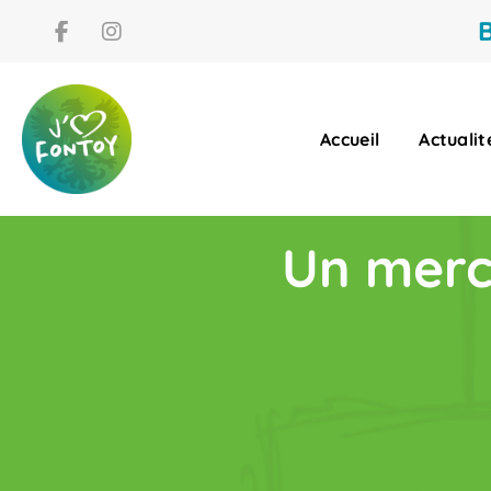
B
Accueil
Actualit
Un merc