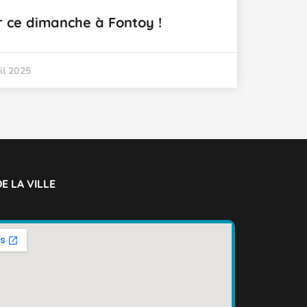
r ce dimanche à Fontoy !
il 2025
E LA VILLE