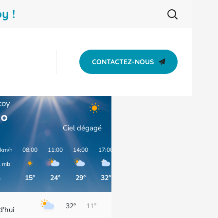
y !
ENVIRONNEMENT
CONTACTEZ-NOUS
toy
°
Ciel dégagé
 km/h
08:00
11:00
14:00
17:00
20:00
23:00
02:00
05:00
1
mb
15°
24°
29°
32°
30°
24°
22°
19°
%
32°
11°
d'hui