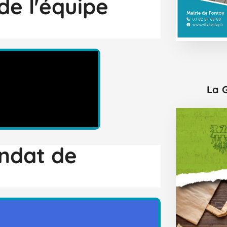
e l'équipe
La 
andat de