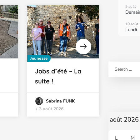
9 août
Demai
10 août
Lundi
11 août
Mardi
Jeunesse
Sport
12 août
Mercre
Jobs d’été – La
Rénova
13 août
suite !
Club Ho
Jeudi
chantie
14 août
Vendre
dans la
Sabrina FUNK
3 août 2026
Sabri
3 août 2
L
M