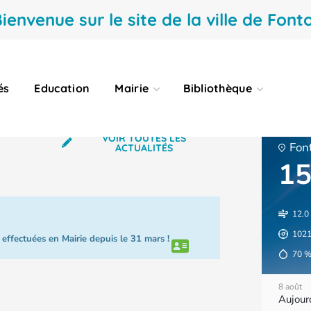
ienvenue sur le site de la ville de Fonto
ISIRS JEUNESSE
PETITE ENFANCE
és
Education
Mairie
Bibliothèque
VOIR TOUTES LES
Fon
ACTUALITÉS
15
12.0
102
effectuées en Mairie depuis le 31 mars !
70
8 août
Aujour