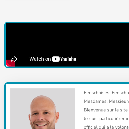
Fenschoises, Fenscho
Mesdames, Messieur
Bienvenue sur le sit
Je suis particulièrem
officiel qui a la volo