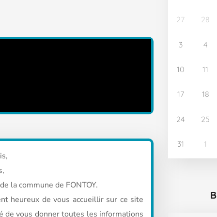
27
28
3
4
10
11
17
18
24
25
31
1
is,
s,
e de la commune de FONTOY.
B
ent heureux de vous accueillir sur ce site
nté de vous donner toutes les informations