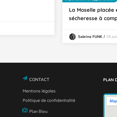
La Moselle placée 
sécheresse à compt
26 ju
Sabrina FUNK
CONTACT
PLAN D
Mentions légales
Politique de confidentialité
Plan Bleu