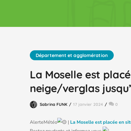
Département et agglomération
La Moselle est placé
neige/verglas jusqu’a
Sabrina FUNK
17 janvier 2024
0
AlerteMétéo
|
La
Moselle est placée en sit