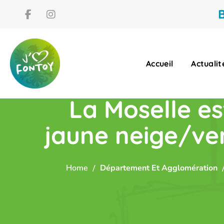
B
Accueil
Actualit
La Moselle es
jaune neige/verg
Home
Département Et Agglomération