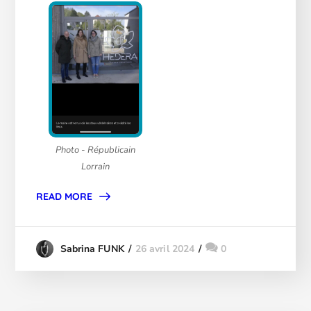
Photo - Républicain
Lorrain
READ MORE
26 avril 2024
0
Sabrina FUNK