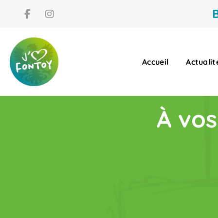
B
Accueil
Actualit
À vos