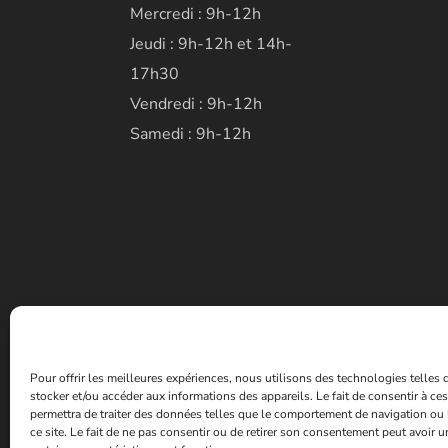
Mercredi : 9h-12h
Jeudi : 9h-12h et 14h-
17h30
Vendredi : 9h-12h
Samedi : 9h-12h
Pour offrir les meilleures expériences, nous utilisons des technologies telles
stocker et/ou accéder aux informations des appareils. Le fait de consentir à c
permettra de traiter des données telles que le comportement de navigation ou 
ce site. Le fait de ne pas consentir ou de retirer son consentement peut avoir un