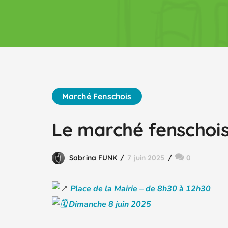
Marché Fenschois
Le marché fenschois
Sabrina FUNK
7 juin 2025
0
P
lace de la Mairie – de 8h30 à 12h30
Dimanche 8 juin 2025