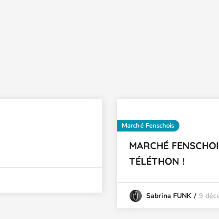
Marché Fenschois
MARCHÉ FENSCHOIS
TÉLÉTHON !
9 déc
Sabrina FUNK