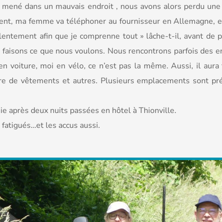
 a mené dans un mauvais endroit , nous avons alors perdu un
nt, ma femme va téléphoner au fournisseur en Allemagne, en
r lentement afin que je comprenne tout » lâche-t-il, avant de 
 faisons ce que nous voulons. Nous rencontrons parfois des end
en voiture, moi en vélo, ce n’est pas la même. Aussi, il aura
ore de vêtements et autres. Plusieurs emplacements sont prév
isie après deux nuits passées en hôtel à Thionville.
s fatigués…et les accus aussi.