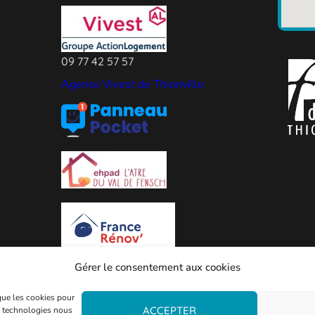
09 77 42 57 57
Agence Vivest de Thionville
Gérer le consentement aux cookies
 que les cookies pour
ACCEPTER
es technologies nous