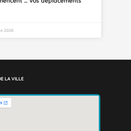
mencent … vos déplacements
let 2026
E LA VILLE