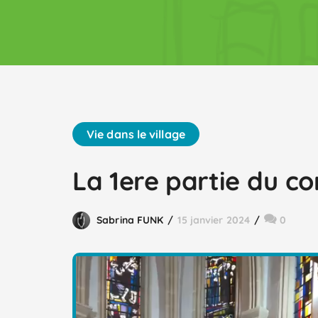
Vie dans le village
La 1ere partie du c
Sabrina FUNK
15 janvier 2024
0