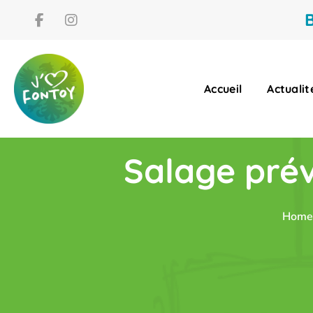
B
Accueil
Actualit
Salage prév
Home