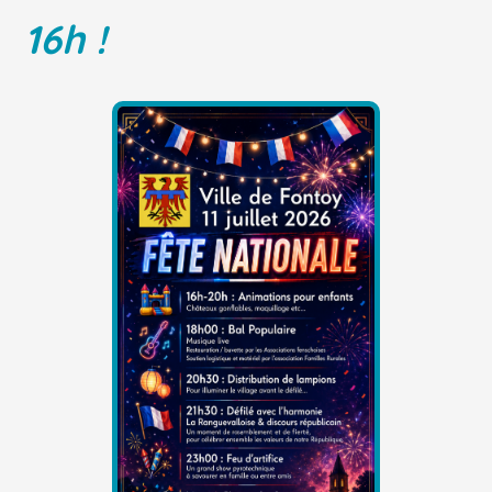
16h !