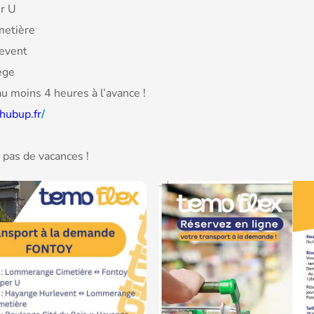
r U
etière
event
ège
au moins 4 heures à l’avance !
.hubup.fr
/
pas de vacances !