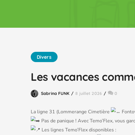
Divers
Les vacances comme
Sabrina FUNK
8 juillet 2026
0
La ligne 31 (Lommerange Cimetière
Fontoy
Pas de panique ! Avec Temo’Flex, vous gard
Les lignes Temo’Flex disponibles :