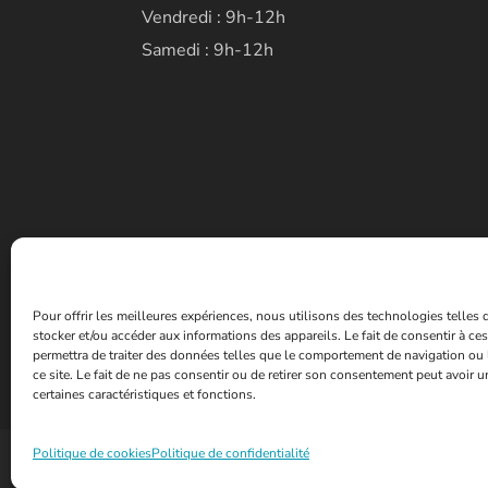
Vendredi : 9h-12h
Samedi : 9h-12h
Pour offrir les meilleures expériences, nous utilisons des technologies telles
stocker et/ou accéder aux informations des appareils. Le fait de consentir à c
permettra de traiter des données telles que le comportement de navigation ou 
ce site. Le fait de ne pas consentir ou de retirer son consentement peut avoir un
certaines caractéristiques et fonctions.
Politique de cookies
Politique de confidentialité
© 2026 - Mairie de la ville de Fontoy