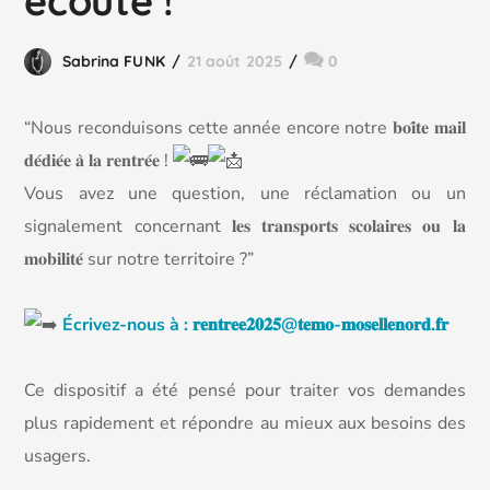
écoute !
Sabrina FUNK
21 août 2025
0
“Nous reconduisons cette année
encore notre 𝐛𝐨𝐢̂𝐭𝐞 𝐦𝐚𝐢𝐥
𝐝𝐞́𝐝𝐢𝐞́𝐞 𝐚̀ 𝐥𝐚 𝐫𝐞𝐧𝐭𝐫𝐞́𝐞 !
Vous avez une question, une réclamation ou un
signalement concernant 𝐥𝐞𝐬 𝐭𝐫𝐚𝐧𝐬𝐩𝐨𝐫𝐭𝐬 𝐬𝐜𝐨𝐥𝐚𝐢𝐫𝐞𝐬 𝐨𝐮 𝐥𝐚
𝐦𝐨𝐛𝐢𝐥𝐢𝐭𝐞́ sur notre territoire ?”
Écrivez-nous à : 𝐫𝐞𝐧𝐭𝐫𝐞𝐞𝟐𝟎𝟐𝟓@𝐭𝐞𝐦𝐨-𝐦𝐨𝐬𝐞𝐥𝐥𝐞𝐧𝐨𝐫𝐝.𝐟𝐫
Ce dispositif a été pensé pour traiter vos demandes
plus rapidement et répondre au mieux aux besoins des
usagers.