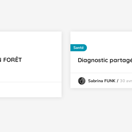
Santé
N FORÊT
Diagnostic partagé
30 avr
Sabrina FUNK