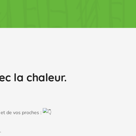
ec la chaleur.
 et de vos proches :
.