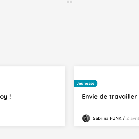
Jeunesse
oy !
Envie de travaille
2 avri
Sabrina FUNK