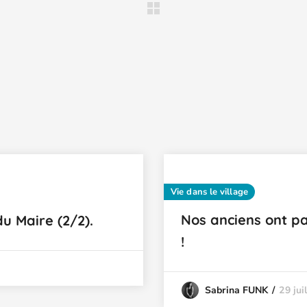
Vie dans le village
Nos anciens ont pas
u Maire (2/2).
!
29 jui
Sabrina FUNK