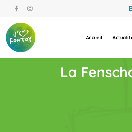
B
Accueil
Actualit
La Fenscho