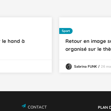
Sport
 le hand à
Retour en image s
organisé sur le th
26 ma
Sabrina FUNK
CONTACT
PLAN D