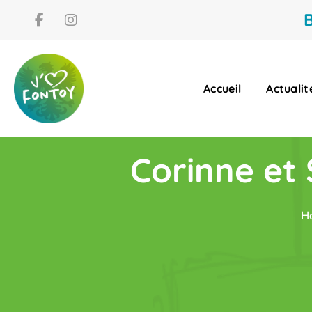
B
Accueil
Actualit
Corinne et S
H