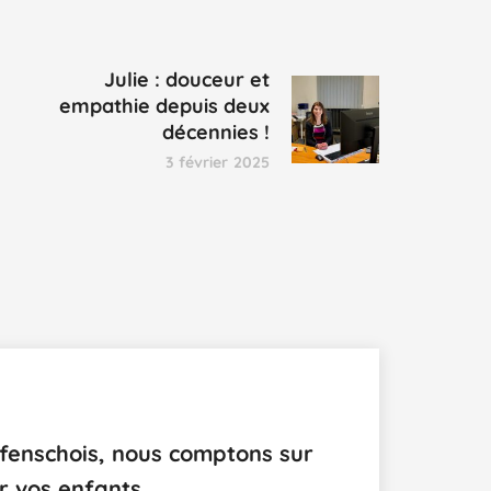
Julie : douceur et
empathie depuis deux
décennies !
3 février 2025
fenschois, nous comptons sur
r vos enfants.