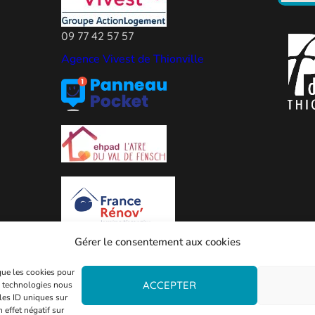
09 77 42 57 57
Agence Vivest de Thionville
Gérer le consentement aux cookies
 que les cookies pour
ACCEPTER
es technologies nous
les ID uniques sur
 effet négatif sur