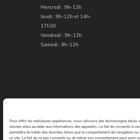
Mercredi : 9h-12h
Jeudi : 9h-12h et 14h-
17h30
Vendredi : 9h-12h
Samedi : 9h-12h
Pour offrir les meilleures expériences, nous utilisons des technologies telles
stocker et/ou accéder aux informations des appareils. Le fait de consentir à c
permettra de traiter des données telles que le comportement de navigation ou 
ce site. Le fait de ne pas consentir ou de retirer son consentement peut avoir un