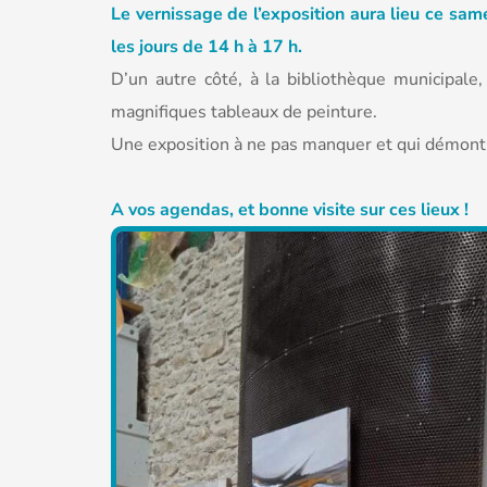
Le
vernissage de l’exposition aura lieu ce sa
les jours de 14 h à 17 h.
D’un autre côté, à la bibliothèque municipale,
magnifiques tableaux de peinture.
Une exposition à ne pas manquer et qui démontr
A vos agendas, et bonne visite sur ces lieux !