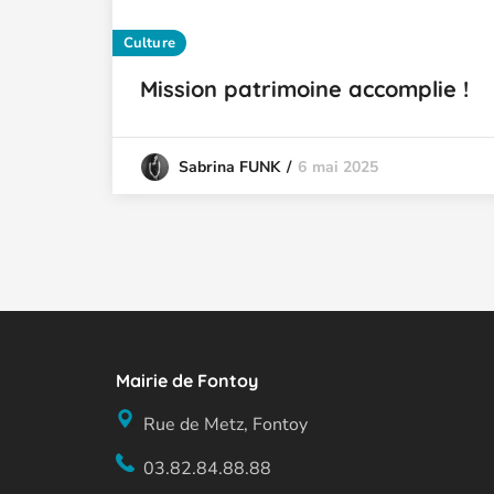
Culture
Mission patrimoine accomplie !
6 mai 2025
Sabrina FUNK
Mairie de Fontoy
Rue de Metz, Fontoy
03.82.84.88.88