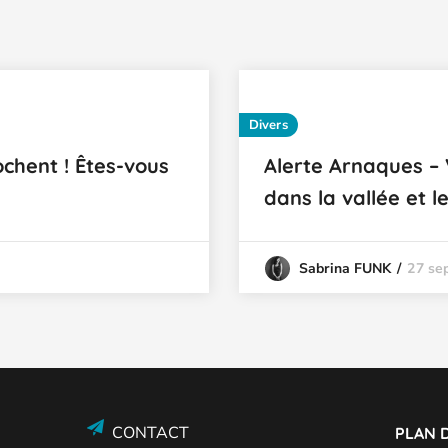
Divers
chent ! Êtes-vous
Alerte Arnaques –
dans la vallée et l
27 se
Sabrina FUNK
CONTACT
PLAN D