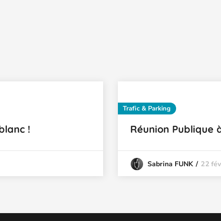
Trafic & Parking
lanc !
Réunion Publique 
22 fév
Sabrina FUNK