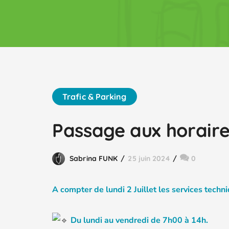
Trafic & Parking
Passage aux horaire
Sabrina FUNK
25 juin 2024
0
A compter de lundi 2 Juillet les services techn
Du lundi au vendredi de 7h00 à 14h.