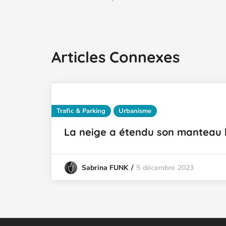
Articles Connexes
Trafic & Parking
Urbanisme
La neige a étendu son manteau b
5 décembre 2023
Sabrina FUNK