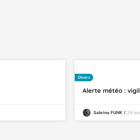
Divers
Alerte météo : vigi
29 ju
Sabrina FUNK