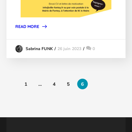
READ MORE
26 juin 2023
0
Sabrina FUNK
1
…
4
5
6