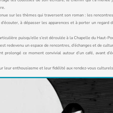
tagé les coulisses de son écriture, le chemin qui l’a menée j
re.
venue sur les thèmes qui traversent son roman : les rencontres,
 d’écouter, à dépasser les apparences et à porter un regard d
articulière puisqu’elle s’est déroulée à la Chapelle du Haut-
e est redevenu un espace de rencontres, d’échanges et de cultu
 ont prolongé ce moment convivial autour d’un café, avant d’é
r leur enthousiasme et leur fidélité aux rendez-vous culturel