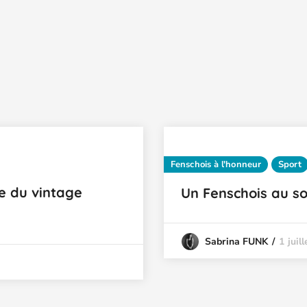
Fenschois à l'honneur
Sport
e du vintage
Un Fenschois au s
1 juil
Sabrina FUNK