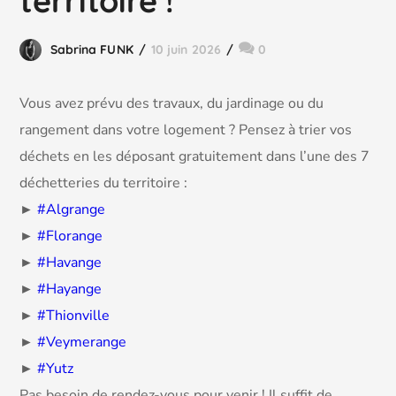
territoire !
Sabrina FUNK
10 juin 2026
0
Vous avez prévu des travaux, du jardinage ou du
rangement dans votre logement ? Pensez à trier vos
déchets en les déposant gratuitement dans l’une des 7
déchetteries du territoire :
►
#Algrange
►
#Florange
►
#Havange
►
#Hayange
►
#Thionville
►
#Veymerange
►
#Yutz
Pas besoin de rendez-vous pour venir ! Il suffit de