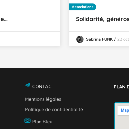
Associations
le…
Solidarité, généros
22 oc
Sabrina FUNK
CONTACT
PLAN D
Mentions légales
Politique de confidentialité
Plan Bleu