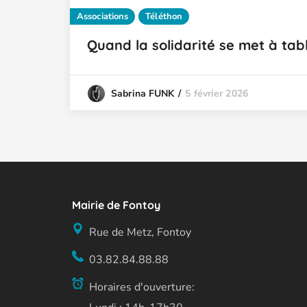
Associations
Téléthon
Quand la solidarité se met à tab
5 février 2026
Sabrina FUNK
Mairie de Fontoy
Rue de Metz, Fontoy
03.82.84.88.88
Horaires d'ouverture: