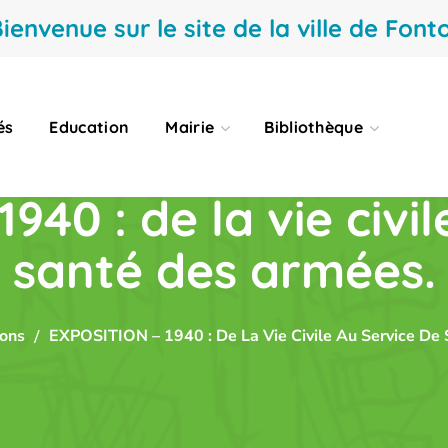
ienvenue sur le site de la ville de Fonto
és
Education
Mairie
Bibliothèque
940 : de la vie civil
santé des armées.
ions
EXPOSITION – 1940 : De La Vie Civile Au Service De