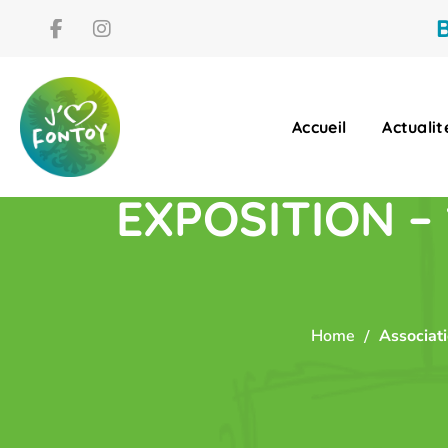
B
Accueil
Actualit
EXPOSITION – 1
Home
Associat