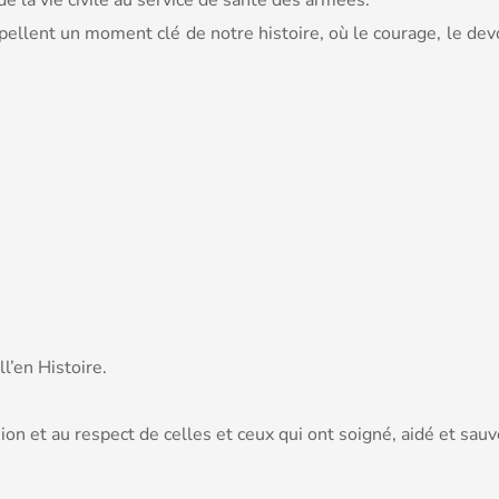
e la vie civile au service de santé des armées.
llent un moment clé de notre histoire, où le courage, le devoi
l’en Histoire.
on et au respect de celles et ceux qui ont soigné, aidé et sauvé,