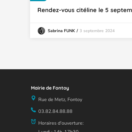
Rendez-vous citéline le 5 septem
3 septembre 2024
Sabrina FUNK
Mairie de Fontoy
Rue de Metz, Fontoy
03.82.84.88.88
Horaires d'ouverture: