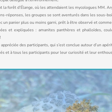
icipal délégué à l’environnement.
int la forêt d’Élange, où les attendaient les mycologues MM. A
ions-réponses, les groupes se sont aventurés dans les sous-bo
ec un panier plus ou moins garni, prêt à être observé et comme
ées et expliquées : amanites panthères et phalloïdes, coulem
!
s appréciée des participants, qui s’est conclue autour d’un apé
 et à tous les participants pour leur curiosité et leur enthou