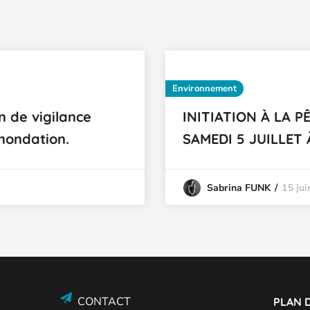
Environnement
n de vigilance
INITIATION À LA 
nondation.
SAMEDI 5 JUILLET
15 ju
Sabrina FUNK
CONTACT
PLAN D