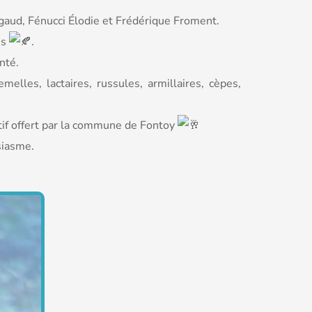
rgaud, Fénucci Élodie et Frédérique Froment.
is
.
nté.
elles, lactaires, russules, armillaires, cèpes,
ritif offert par la commune de Fontoy
siasme.