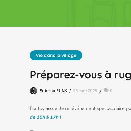
Vie dans le village
Préparez-vous à rugi
Sabrina FUNK
23 mai 2025
0
Fontoy accueille un événement spectaculaire pou
de 15h à 17h !