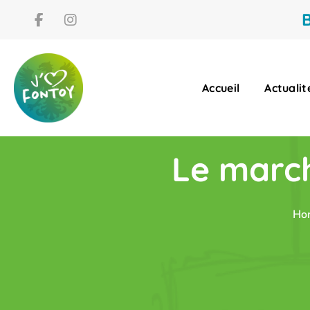
B
Accueil
Actualit
Le march
Ho