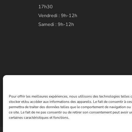
17h30
Vendredi : 9h-12h
Samedi : 9h-12h
Pour offrir les meilleures expériences, nous utilisons des technologies telles
stocker et/ou accéder aux informations des appareils. Le fait de consentir à c
permettra de traiter des données telles que le comportement de navigation ou 
ce site. Le fait de ne pas consentir ou de retirer son consentement peut avoir un
certaines caractéristiques et fonctions.