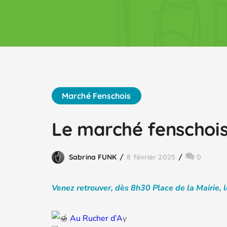
Marché Fenschois
Le marché fenschois
Sabrina FUNK
8 février 2025
0
Venez retrouver, dès 8h30 Place de la Mairie, 
Au Rucher d’A
y