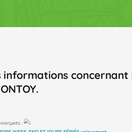
s informations concernant
 FONTOY.
mmerçants .