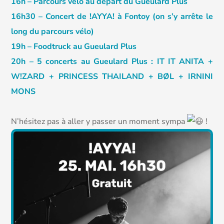
16h – Parcours vélo au départ du Gueulard Plus
16h30 – Concert de !AYYA! à Fontoy (on s’y arrête le
long du parcours vélo)
19h – Foodtruck au Gueulard Plus
20h – 5 concerts au Gueulard Plus : IT IT ANITA +
W!ZARD + PRINCESS THAILAND + BØL + IRNINI
MONS
N’hésitez pas à aller y passer un moment sympa
!