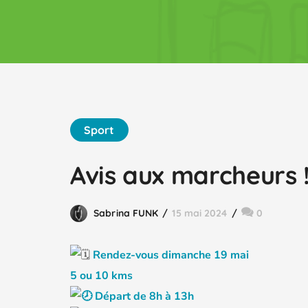
Sport
Avis aux marcheurs !
Sabrina FUNK
15 mai 2024
0
Rendez-vous dimanche 19 mai
5 ou 10 kms
Départ de 8h à 13h