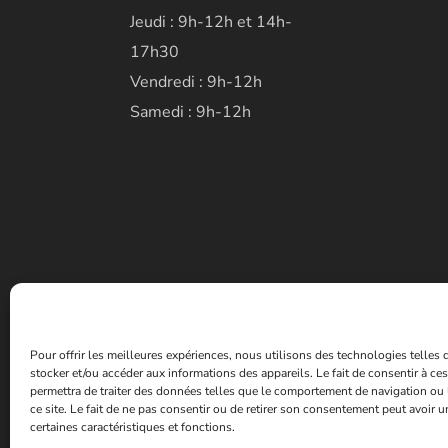
Jeudi : 9h-12h et 14h-
17h30
Vendredi : 9h-12h
Samedi : 9h-12h
Pour offrir les meilleures expériences, nous utilisons des technologies telles
stocker et/ou accéder aux informations des appareils. Le fait de consentir à c
permettra de traiter des données telles que le comportement de navigation ou 
ce site. Le fait de ne pas consentir ou de retirer son consentement peut avoir un
certaines caractéristiques et fonctions.