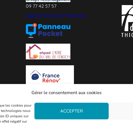
09 77 42 57 57
Agence Vivest de Thionville
Gérer le consentement aux cookies
 que les cookies pour
ACCEPTER
es technologies nous
les ID uniques sur
 effet négatif sur