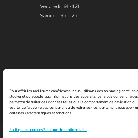
Vendredi : 9h-12h
Samedi : 9h-12h
Pour offrir les meilleures expériences, nous utilisons des technologies telles
stocker et/ou accéder aux informations des appareils. Le fait de consentir à c
permettra de traiter des données telles que le comportement de navigation ou 
ce site. Le fait de ne pas consentir ou de retirer son consentement peut avoir un
certaines caractéristiques et fonctions.
Politique de cookies
Politique de confidentialité
© 2026 - Mairie de la ville de Fontoy