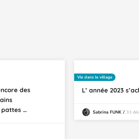
Vie dans le village
 encore des
L’ année 2023 s’a
tains
 pattes …
31 dé
Sabrina FUNK