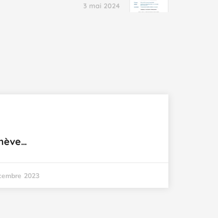
3 mai 2024
chève…
cembre 2023