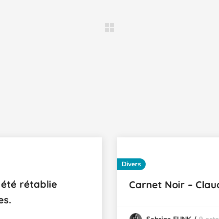
Divers
 été rétablie
Carnet Noir – Cla
es.