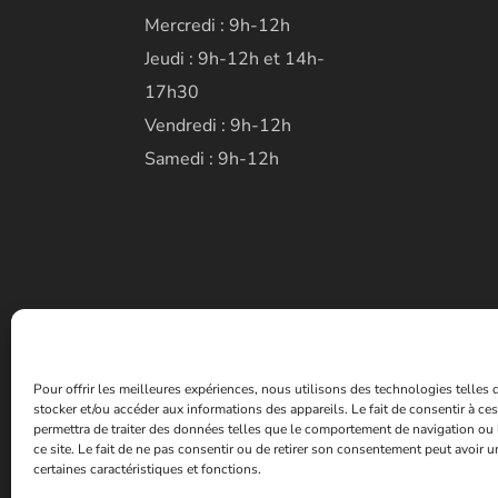
Mercredi : 9h-12h
Jeudi : 9h-12h et 14h-
17h30
Vendredi : 9h-12h
Samedi : 9h-12h
Pour offrir les meilleures expériences, nous utilisons des technologies telles
stocker et/ou accéder aux informations des appareils. Le fait de consentir à c
permettra de traiter des données telles que le comportement de navigation ou 
ce site. Le fait de ne pas consentir ou de retirer son consentement peut avoir un
certaines caractéristiques et fonctions.