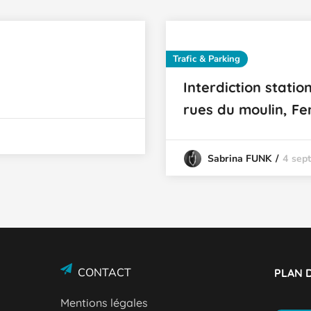
Trafic & Parking
Interdiction stati
rues du moulin, Fe
4 sep
Sabrina FUNK
CONTACT
PLAN D
Mentions légales