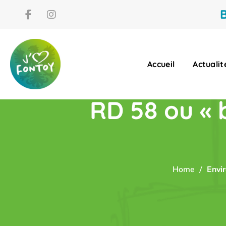
B
Accueil
Actualit
RD 58 ou « b
Home
Envi