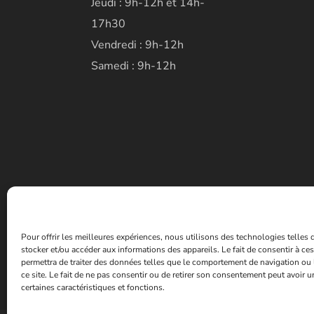
Jeudi : 9h-12h et 14h-
17h30
Vendredi : 9h-12h
Samedi : 9h-12h
Pour offrir les meilleures expériences, nous utilisons des technologies telles
stocker et/ou accéder aux informations des appareils. Le fait de consentir à c
permettra de traiter des données telles que le comportement de navigation ou 
ce site. Le fait de ne pas consentir ou de retirer son consentement peut avoir un
certaines caractéristiques et fonctions.