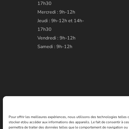
17h30
Mercredi : 9h-12h
Jeudi : 9h-12h et 14h-
17h30
Vendredi : 9h-12h
Samedi : 9h-12h
Pour offrir les meilleures expériences, nous utilisons des technologies telles
stocker et/ou accéder aux informations des appareils. Le fait de consentir à c
permettra de traiter des données telles que le comportement de navigation ou 