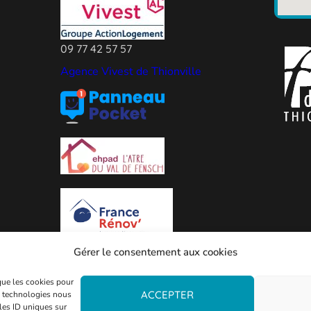
09 77 42 57 57
Agence Vivest de Thionville
Gérer le consentement aux cookies
 que les cookies pour
ACCEPTER
es technologies nous
les ID uniques sur