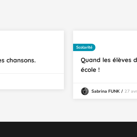
Scolarité
Quand les élèves d
es chansons.
école !
27 avr
Sabrina FUNK