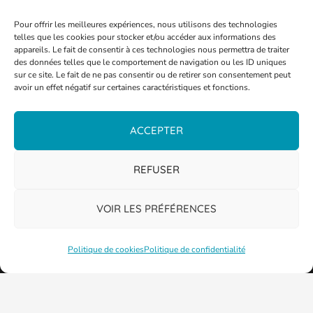
Pour offrir les meilleures expériences, nous utilisons des technologies
telles que les cookies pour stocker et/ou accéder aux informations des
appareils. Le fait de consentir à ces technologies nous permettra de traiter
des données telles que le comportement de navigation ou les ID uniques
09 77 42 57 57
sur ce site. Le fait de ne pas consentir ou de retirer son consentement peut
Agence Vivest de Thionville
avoir un effet négatif sur certaines caractéristiques et fonctions.
ACCEPTER
REFUSER
VOIR LES PRÉFÉRENCES
Politique de cookies
Politique de confidentialité
PLAN DE LA VILLE