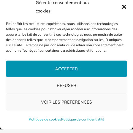
Gérer le consentement aux
Entreprises et associations
cookies
Pour offrir les meilleures expériences, nous utilisons des technologies
telles que les cookies pour stocker et/ou accéder aux informations des
09 77 42 57 57
appareils. Le fait de consentir à ces technologies nous permettra de traiter
des données telles que le comportement de navigation ou les ID uniques
Agence Vivest de Thionville
sur ce site. Le fait de ne pas consentir ou de retirer son consentement peut
avoir un effet négatif sur certaines caractéristiques et fonctions.
ACCEPTER
REFUSER
VOIR LES PRÉFÉRENCES
Politique de cookies
Politique de confidentialité
PLAN DE LA VILLE