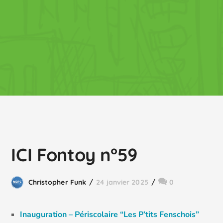
ICI Fontoy n°59
Christopher Funk
24 janvier 2025
0
Inauguration – Périscolaire “Les P’tits Fenschois”