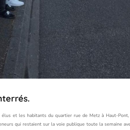
terrés.
 élus et les habitants du quartier rue de Metz à Haut-Pont,
eurs qui restaient sur la voie publique toute la semaine ave