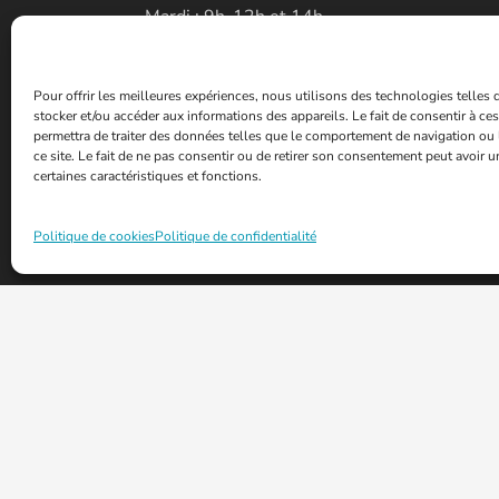
Mardi : 9h-12h et 14h-
17h30
Mercredi : 9h-12h
Pour offrir les meilleures expériences, nous utilisons des technologies telles
Jeudi : 9h-12h et 14h-
stocker et/ou accéder aux informations des appareils. Le fait de consentir à c
permettra de traiter des données telles que le comportement de navigation ou 
17h30
ce site. Le fait de ne pas consentir ou de retirer son consentement peut avoir un
certaines caractéristiques et fonctions.
Vendredi : 9h-12h
Samedi : 9h-12h
Politique de cookies
Politique de confidentialité