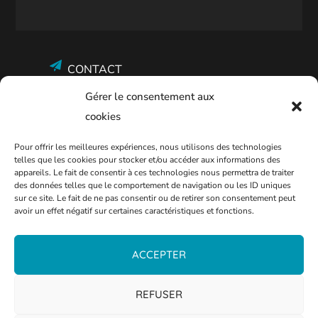
CONTACT
Gérer le consentement aux
Mentions légales
cookies
Politique de confidentialité
Pour offrir les meilleures expériences, nous utilisons des technologies
Plan Bleu
telles que les cookies pour stocker et/ou accéder aux informations des
appareils. Le fait de consentir à ces technologies nous permettra de traiter
Entreprises et associations
des données telles que le comportement de navigation ou les ID uniques
sur ce site. Le fait de ne pas consentir ou de retirer son consentement peut
avoir un effet négatif sur certaines caractéristiques et fonctions.
ACCEPTER
09 77 42 57 57
Agence Vivest de Thionville
REFUSER