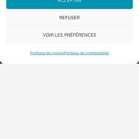
ACCEPTER
REFUSER
VOIR LES PRÉFÉRENCES
Politique de cookies
Politique de confidentialité
PLAN DE LA VILLE