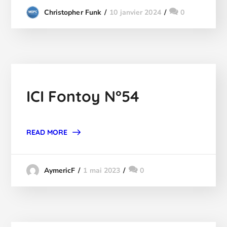
10 janvier 2024
0
Christopher Funk
ICI Fontoy N°54
READ MORE
1 mai 2023
0
AymericF