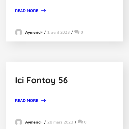
READ MORE
1 avril 2023
0
AymericF
Ici Fontoy 56
READ MORE
28 mars 2023
0
AymericF