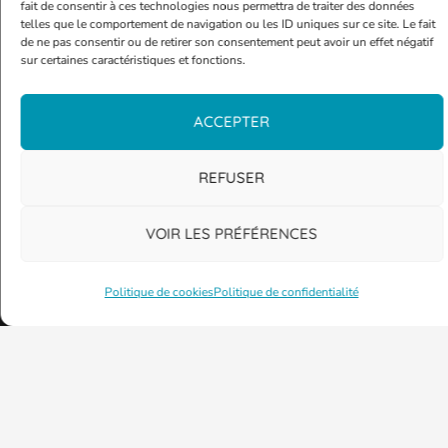
fait de consentir à ces technologies nous permettra de traiter des données
Mentions légales
telles que le comportement de navigation ou les ID uniques sur ce site. Le fait
de ne pas consentir ou de retirer son consentement peut avoir un effet négatif
Politique de confidentialité
sur certaines caractéristiques et fonctions.
Plan Bleu
ACCEPTER
Entreprises et associations
REFUSER
VOIR LES PRÉFÉRENCES
09 77 42 57 57
Agence Vivest de Thionville
Politique de cookies
Politique de confidentialité