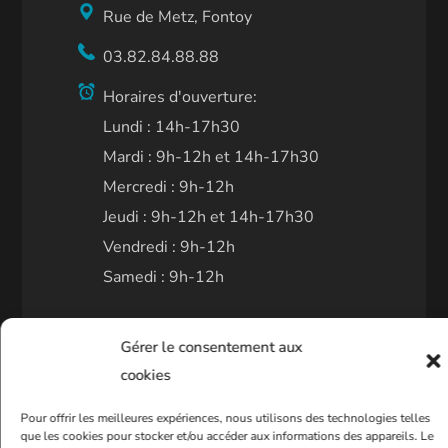
Rue de Metz, Fontoy
03.82.84.88.88
Horaires d'ouverture:
Lundi : 14h-17h30
Mardi : 9h-12h et 14h-17h30
Mercredi : 9h-12h
Jeudi : 9h-12h et 14h-17h30
Vendredi : 9h-12h
Samedi : 9h-12h
Gérer le consentement aux
cookies
CONTACT
Pour offrir les meilleures expériences, nous utilisons des technologies telles
que les cookies pour stocker et/ou accéder aux informations des appareils. Le